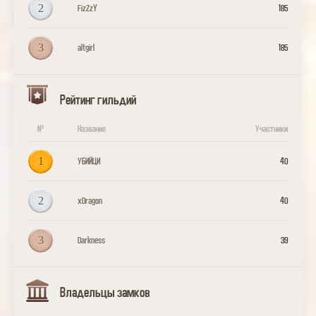
2
FizZzY
185
3
altgirl
185
Рейтинг гильдий
№
Название
Участники
1
УБИЙЦИ
40
2
xDragon
40
3
Darkness
39
Владельцы замков