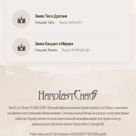
Замок Тео в Дратане
Гильдия: Talsa
Лидер: Gedyneith~
Замок Кандант в Мераке
Гильдия: Xенеси
Лидер: ArthAngelLight
Hard Last Chaos © 2023-2026. Лучший официальный игровой сервер Last Chaos с высоким
онлайном и постоянными обновлениями. Еженедельные битвы на осадах и внутриигровые
события. Сервер является пользовательской модификацией, все права на игру
принадлежат Barunson Games Corporation & Gamigo AG.
Работаем для 21,732 игроков с 03.03.2023 17:00 (1256 дней)