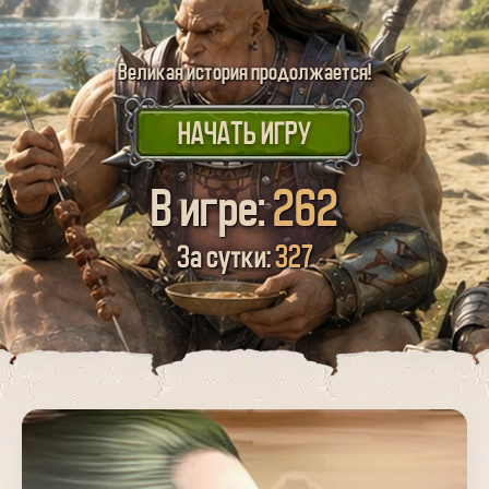
Великая история продолжается!
НАЧАТЬ ИГРУ
В игре:
262
За сутки:
327