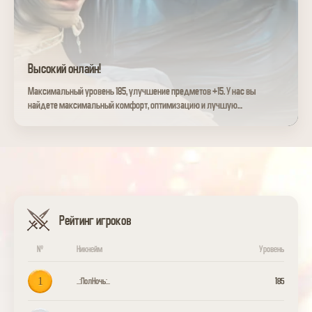
Высокий онлайн!
Максимальный уровень 185, улучшение предметов +15. У нас вы
найдете максимальный комфорт, оптимизацию и лучшую
техническую поддержку.
Рейтинг игроков
№
Никнейм
Уровень
1
..:ПолНочь:..
185